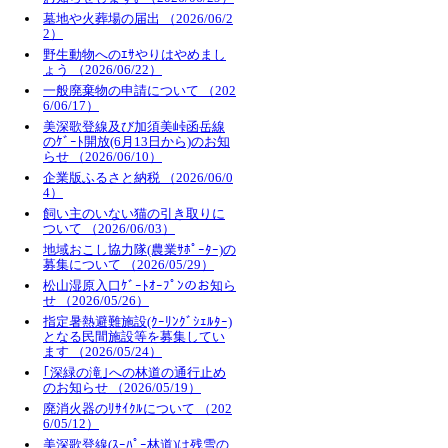
墓地や火葬場の届出 （2026/06/2
2）
野生動物へのｴｻやりはやめまし
ょう （2026/06/22）
一般廃棄物の申請について （202
6/06/17）
美深歌登線及び加須美峠函岳線
のｹﾞｰﾄ開放(6月13日から)のお知
らせ （2026/06/10）
企業版ふるさと納税 （2026/06/0
4）
飼い主のいない猫の引き取りに
ついて （2026/06/03）
地域おこし協力隊(農業ｻﾎﾟｰﾀｰ)の
募集について （2026/05/29）
松山湿原入口ｹﾞｰﾄｵｰﾌﾟﾝのお知ら
せ （2026/05/26）
指定暑熱避難施設(ｸｰﾘﾝｸﾞｼｪﾙﾀｰ)
となる民間施設等を募集してい
ます （2026/05/24）
｢深緑の滝｣への林道の通行止め
のお知らせ （2026/05/19）
廃消火器のﾘｻｲｸﾙについて （202
6/05/12）
美深歌登線(ｽｰﾊﾟｰ林道)は残雪の