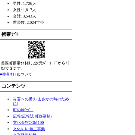
男性: 1,726人
女性: 1,817人
合計: 3,543人
世帯数: 2,024世帯
携帯ｻｲﾄ
美深町携帯ｻｲﾄは､2次元ﾊﾞｰｺｰﾄﾞからｱｸ
ｾｽできます｡
■携帯ｻｲﾄについて
コンテンツ
災害への備え(まさかの時のため
に)
町のｶﾚﾝﾀﾞｰ
広報(広報誌 町政要覧)
文化会館COM100
文化ﾎｰﾙ･自主事業