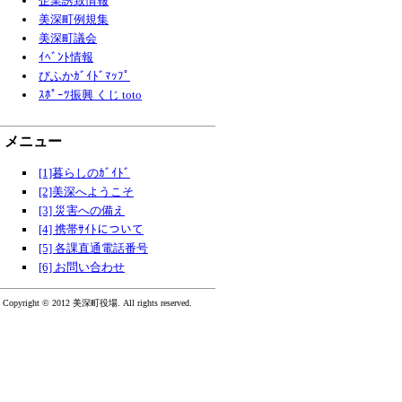
企業誘致情報
美深町例規集
美深町議会
ｲﾍﾞﾝﾄ情報
びふかｶﾞｲﾄﾞﾏｯﾌﾟ
ｽﾎﾟｰﾂ振興 くじ toto
メニュー
[1]暮らしのｶﾞｲﾄﾞ
[2]美深へようこそ
[3] 災害への備え
[4] 携帯ｻｲﾄについて
[5] 各課直通電話番号
[6] お問い合わせ
Copyright © 2012 美深町役場. All rights reserved.