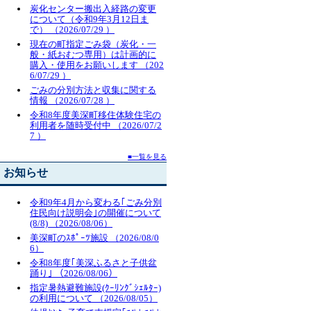
炭化センター搬出入経路の変更
について（令和9年3月12日ま
で）
（2026/07/29 ）
現在の町指定ごみ袋（炭化・一
般・紙おむつ専用）は計画的に
購入・使用をお願いします
（202
6/07/29 ）
ごみの分別方法と収集に関する
情報
（2026/07/28 ）
令和8年度美深町移住体験住宅の
利用者を随時受付中
（2026/07/2
7 ）
■一覧を見る
お知らせ
令和9年4月から変わる｢ごみ分別
住民向け説明会｣の開催について
(8/8) （2026/08/06）
美深町のｽﾎﾟｰﾂ施設 （2026/08/0
6）
令和8年度｢美深ふるさと子供盆
踊り｣ （2026/08/06）
指定暑熱避難施設(ｸｰﾘﾝｸﾞｼｪﾙﾀｰ)
の利用について （2026/08/05）