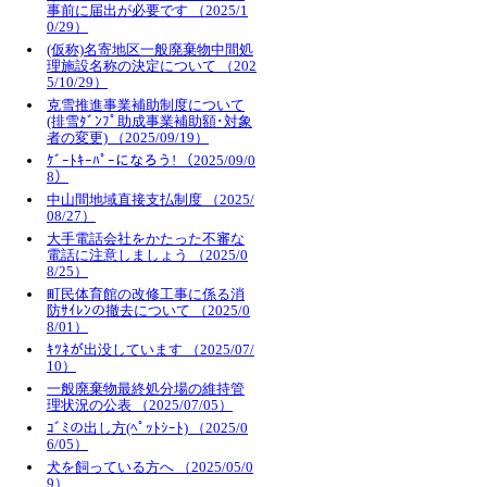
事前に届出が必要です （2025/1
0/29）
(仮称)名寄地区一般廃棄物中間処
理施設名称の決定について （202
5/10/29）
克雪推進事業補助制度について
(排雪ﾀﾞﾝﾌﾟ助成事業補助額･対象
者の変更) （2025/09/19）
ｹﾞｰﾄｷｰﾊﾟｰになろう! （2025/09/0
8）
中山間地域直接支払制度 （2025/
08/27）
大手電話会社をかたった不審な
電話に注意しましょう （2025/0
8/25）
町民体育館の改修工事に係る消
防ｻｲﾚﾝの撤去について （2025/0
8/01）
ｷﾂﾈが出没しています （2025/07/
10）
一般廃棄物最終処分場の維持管
理状況の公表 （2025/07/05）
ｺﾞﾐの出し方(ﾍﾟｯﾄｼｰﾄ) （2025/0
6/05）
犬を飼っている方へ （2025/05/0
9）