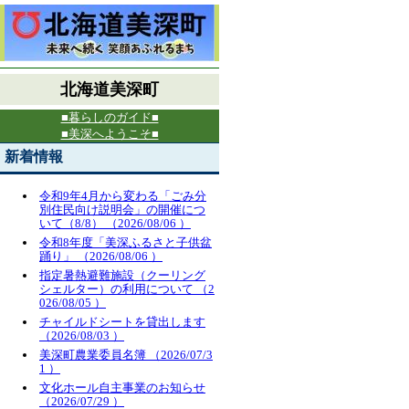
北海道美深町
■暮らしのガイド■
■美深へようこそ■
新着情報
令和9年4月から変わる「ごみ分
別住民向け説明会」の開催につ
いて（8/8）
（2026/08/06 ）
令和8年度「美深ふるさと子供盆
踊り」
（2026/08/06 ）
指定暑熱避難施設（クーリング
シェルター）の利用について
（2
026/08/05 ）
チャイルドシートを貸出します
（2026/08/03 ）
美深町農業委員名簿
（2026/07/3
1 ）
文化ホール自主事業のお知らせ
（2026/07/29 ）