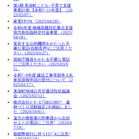
第3期 美深町こども･子育て支援
事業計画 【令和7~11年度】 （20
25/05/07）
家電ﾘｻｲｸﾙ （2025/04/28）
令和6年度 物価高騰対応重点支援
地方創生臨時交付金事業 （2025/
04/18）
実在する公的機関をかたった不
審な電話(自動音声)にご注意くだ
さい （2025/03/27）
国税庁職員をかたる不審な電話
にご注意ください （2025/03/0
5）
令和7･8年度 建設工事等競争入札
参加資格申請の受付について （2
025/02/17）
美深町地域公共交通活性化協議
会 （2025/02/12）
株式会社ｺｰｾｰと｢DECORT? 森
林づくり活動協定｣を締結しまし
た （2024/10/01）
遠方の警察署の刑事課から出頭
せよとの電話にご注意! （2024/0
7/19）
新紙幣発行に伴うﾄﾗﾌﾞﾙに注意!
（2024/07/19）