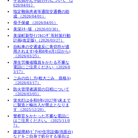
子宮頸がん予防ﾜｸﾁﾝについて （2
026/04/01）
指定難病患者等通院交通費の助
成 （2026/04/01）
母子保健 （2026/04/01）
美深ｽｷｰ場 （2026/03/30）
美深町新型ｲﾝﾌﾙｴﾝｻﾞ等対策行動
計画(改定版) （2026/03/27）
自転車の交通違反に青切符が適
用されます(令和8年4月1日から)
（2026/03/25）
厚生労働省職員をかたる不審な
電話にご注意ください （2026/0
3/17）
ごみの出し方(粗大ごみ 規格A)
（2026/03/17）
防火管理者講習の日程について
（2026/03/05）
蛍光灯は令和9年(2027年)末まで
に製造と輸出入が禁止となりま
す （2025/12/29）
警察官をかたった不審な電話に
はご注意ください｡ （2025/11/0
7）
建築廃材(ﾄﾞｱ)や住宅設備(洗面台)
などをご自身で処分する場合は