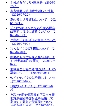
学校給食だより･献立表 （2026/0
7/22）
名寄地区広域消費生活ｾﾝﾀｰ情報
（2026/07/22）
夏の暴力追放運動について （202
6/07/21）
ﾄﾞｱや洗面台などを処分する場合
は事前に役場に連絡ください （2
026/07/12）
仁宇布ﾃﾞﾏﾝﾄﾞﾊﾞｽの利用について
（2026/07/09）
ﾌﾚんどﾊﾞｽのご利用について （2
026/07/09）
家庭の粗大ごみを収集(有料)しま
す (申込は8月19日迄) （2026/07/
09）
地域おこし協力隊(観光ｻﾎﾟｰﾀｰ)の
募集について （2026/07/08）
ﾓﾝﾍﾞﾙﾌﾚﾝﾄﾞﾀｳﾝに登録しました!!
（2026/07/02）
｢幼児ｾﾝﾀｰだより｣ （2026/07/0
2）
令和7年度物価高騰対応重点支援
地方創生臨時交付金を活用して
実施する緊急対策事業について
お知らせします｡ （2026/06/29）