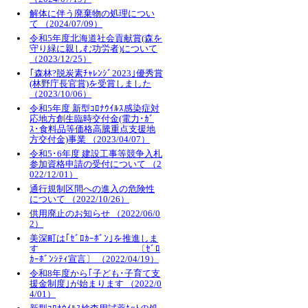
解体に伴う廃棄物の処理につい
て （2024/07/09）
令和5年度北海道社会貢献賞(森を
守り緑に親しむ功労者)について
（2023/12/25）
｢森林?脱炭素ﾁｬﾚﾝｼﾞ2023｣優秀賞
(林野庁長官賞)を受賞しました
（2023/10/06）
令和5年度 新型ｺﾛﾅｳｲﾙｽ感染症対
応地方創生臨時交付金(電力･ｶﾞ
ｽ･食料品等価格高騰重点支援地
方交付金)事業 （2023/04/07）
令和5･6年度 建設工事等競争入札
参加資格申請の受付について （2
022/12/01）
通行規制区間への進入の危険性
について （2022/10/26）
供用廃止のお知らせ （2022/06/0
2）
美深町は｢ｾﾞﾛｶｰﾎﾞﾝ｣を推進しま
す 〔ｾﾞﾛ
ｶｰﾎﾞﾝｼﾃｨ宣言〕 （2022/04/19）
令和8年度から｢子ども･子育て支
援金制度｣が始まります （2022/0
4/01）