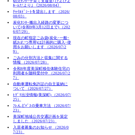
幼児ｾﾝﾀｰ子育て支援室｢ぴよぴよ
ﾙｰﾑだより｣ （2026/08/04）
ﾁｬｲﾙﾄﾞｼｰﾄを貸出します （2026/
08/03）
炭化ｾﾝﾀｰ搬出入経路の変更につ
いて(令和9年3月12日まで) （202
6/07/29）
現在の町指定ごみ袋(炭化･一般･
紙おむつ専用)は計画的に購入･使
用をお願いします （2026/07/2
9）
ごみの分別方法と収集に関する
情報 （2026/07/28）
令和8年度美深町移住体験住宅の
利用者を随時受付中 （2026/07/2
7）
自動車運転免許証の自主返納に
ついて （2026/07/27）
ﾋｸﾞﾏ出没情報(美深町) （2026/07/
25）
ﾌﾚんどﾊﾞｽの乗車方法 （2026/07/
23）
美深町地域公共交通計画を策定
しました （2026/07/23）
入居者募集のお知らせ （2026/0
7/23）