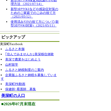
新型ｺﾛﾅｳｲﾙｽ検査用試薬ｷｯﾄの処
理方法 （2021/07/14）
新型ｺﾛﾅｳｲﾙｽなどの感染症対策の
ためのご家庭でのごみの捨て方
（2021/05/12）
使用済みﾏｽｸの捨て方について(新
型ｺﾛﾅｳｲﾙｽ対策) （2021/05/11）
ピックアップ
美深町Facebook
ふるさと本舗
｢住んでみませんか｣美深移住体験
美深で農業をはじめよう
山村留学
ふるさと納税制度のご案内
企業版ふるさと納税を募集していま
す
美深町PR動画
保健師･看護師 募集
美深町の人口
■2026年07月末現在