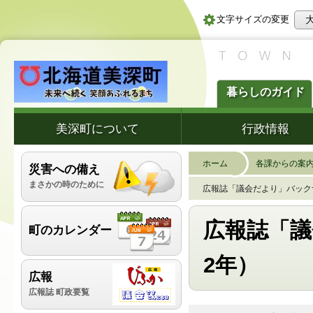
文字サイズの変更
暮らしのガイド
美深町について
行政情報
ホーム
各課からの案
災害への備え
まさかの時のために
広報誌「議会だより」バック
広報誌「
町のカレンダー
2年）
広報
広報誌 町政要覧