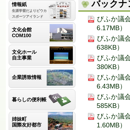
バックナ
情報紙
生涯学習だよりピウカ
スポーツアイランド
びふか議会で
6.17MB）
文化会館
COM100
びふか議会で
638KB）
文化ホール
びふか議会で
自主事業
380KB）
びふか議会で
企業誘致情報
6.43MB）
びふか議会で
暮らしの便利帳
585KB）
びふか議会で
姉妹町
1.60MB）
国際友好都市