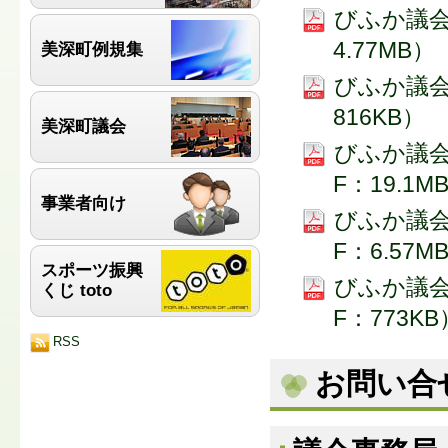
びふか議会で
4.77MB）
美深町例規集
びふか議会で
816KB）
美深町議会
びふか議会で
F：19.1M
事業者向け
びふか議会で
F：6.57M
スポーツ振興
びふか議会で
くじ toto
F：773KB
RSS
お問い合