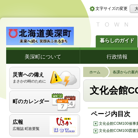
文字サイズの変更
暮らしのガイド
美深町について
行政情報
ホーム
各課からの案
災害への備え
まさかの時のために
文化会館CO
町のカレンダー
ページ内目次
広報
文化会館COM100催事
広報誌 町政要覧
文化会館COM100図書