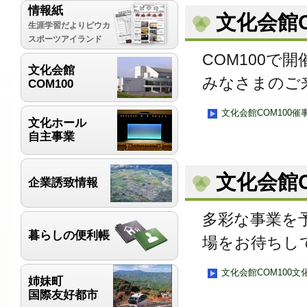
情報紙
文化会館C
生涯学習だよりピウカ
スポーツアイランド
COM100
文化会館
みなさまのご
COM100
文化会館COM100催
文化ホール
自主事業
文化会館
企業誘致情報
多彩な事業を
暮らしの便利帳
場をお待ちし
文化会館COM100
姉妹町
国際友好都市