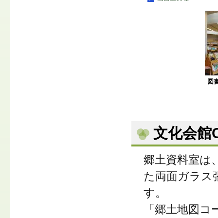
図
文化会館
郷土資料室は
た両面ガラス
す。
「郷土地図コ