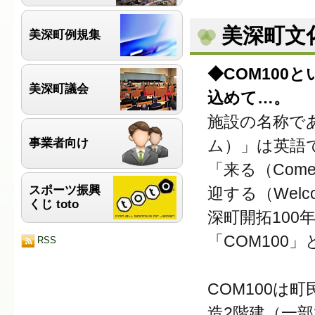
美深町文化
美深町例規集
◆COM100
美深町議会
込めて…。
施設の名称で
ム）」は英語
事業者向け
「来る（Come
スポーツ振興
迎する（Wel
くじ toto
深町開拓100
「COM100
RSS
COM100は
造2階建（一部