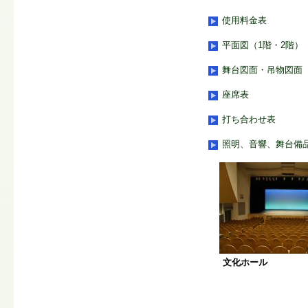
使用料金表
平面図（1階・2階）
舞台図面・吊物図面
座席表
打ち合わせ表
照明、音響、舞台備
文化ホール