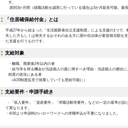
す。
原則3か月間（就職活動を誠実に行っている場合は3か月延長可能。最長
「住居確保給付金」とは
平成27年から始まった「生活困窮者自立支援制度」による支援の1つで
失した方もしくは喪失するおそれのある方に国や自治体が家賃相当額を支
た支援を行うものです。
支給対象
・離職、廃業後2年以内の者
・給与等を得る機会が当該個人の責に帰すべき理由・当該個人の都合に
程度の状況にある者
（4/20制度拡充で就業していても受給可能に）
支給要件・申請手続き
・「収入要件」「資産要件」「求職活動等要件」などの一定の基準が設
て異なります。
・4/30より申請時のハローワークへの求職申込が不要になりました。