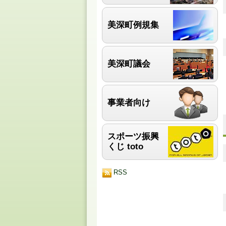
美深町例規集
美深町議会
事業者向け
スポーツ振興
くじ toto
RSS