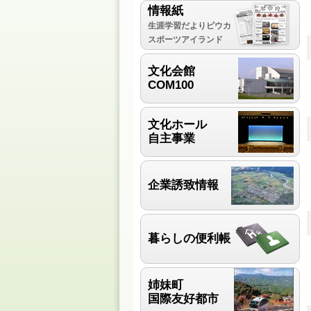
情報紙
生涯学習だよりピウカ
スポーツアイランド
文化会館
COM100
文化ホール
自主事業
企業誘致情報
暮らしの便利帳
姉妹町
国際友好都市