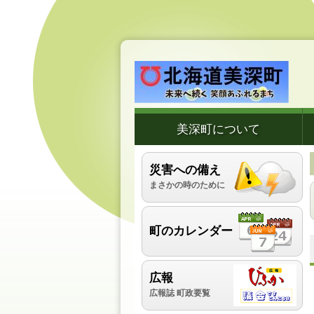
美深町について
災害への備え
まさかの時のために
町のカレンダー
広報
広報誌 町政要覧