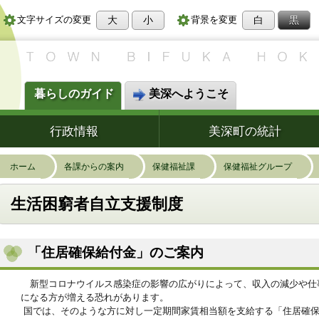
大
小
白
黒
文字サイズの変更
背景を変更
暮らしのガイド
美深へようこそ
行政情報
美深町の統計
ホーム
各課からの案内
保健福祉課
保健福祉グループ
生活困窮者自立支援制度
「住居確保給付金」のご案内
新型コロナウイルス感染症の影響の広がりによって、収入の減少や仕
になる方が増える恐れがあります。
国では、そのような方に対し一定期間家賃相当額を支給する「住居確保