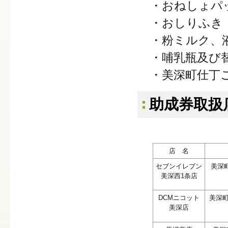
・おねしょパ
・おしりふき
・粉ミルク、
・哺乳瓶及び
・美深町仕丁
助成券取扱
店 名
セブンイレブン
美深
美深西1条店
DCMニコット
美深町
美深店