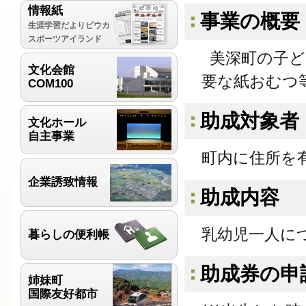
情報紙
事業の概要
生涯学習だよりピウカ
スポーツアイランド
美深町の子ど
文化会館
要な紙おむつ
COM100
助成対象者
文化ホール
自主事業
町内に住所を
企業誘致情報
助成内容
乳幼児一人につ
暮らしの便利帳
助成券の申
姉妹町
国際友好都市