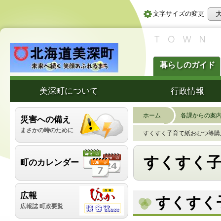
文字サイズの変更
暮らしのガイド
美深町について
行政情報
ホーム
各課からの案
災害への備え
まさかの時のために
すくすく子育て紙おむつ等購
すくすく
町のカレンダー
広報
すくすく
広報誌 町政要覧