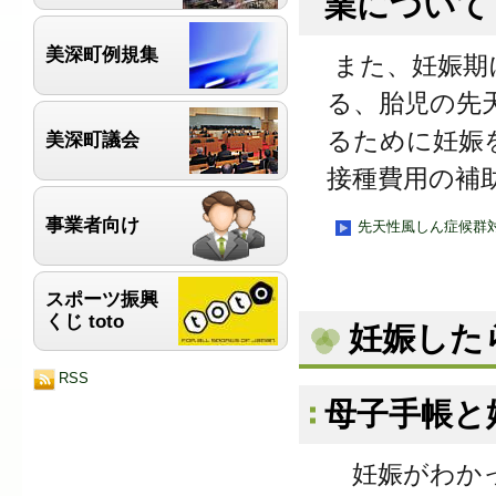
業について
美深町例規集
また、妊娠期
る、胎児の先
るために妊娠
美深町議会
接種費用の補
事業者向け
先天性風しん症候群
スポーツ振興
くじ toto
妊娠した
RSS
母子手帳と
妊娠がわかっ