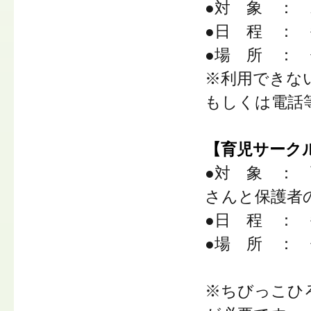
●対 象 ：
●日 程 ： 
●場 所 ：
※利用できな
もしくは電話
【育児サーク
●対 象 ：
さんと保護者
●日 程 ： 
●場 所 ：
※ちびっこひ