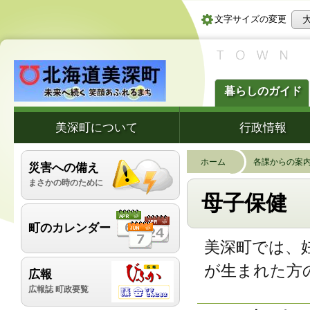
文字サイズの変更
暮らしのガイド
美深町について
行政情報
ホーム
各課からの案
災害への備え
まさかの時のために
母子保健
町のカレンダー
美深町では、
が生まれた方
広報
広報誌 町政要覧