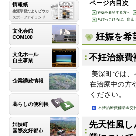
ページ内目次
情報紙
生涯学習だよりピウカ
妊娠を希望する方へ
スポーツアイランド
ちびっこひろば、育児
文化会館
妊娠を希
COM100
文化ホール
不妊治療費
自主事業
美深町では、
企業誘致情報
在治療中の方
ください。
暮らしの便利帳
不妊治療費補助金交
先天性風し
姉妹町
国際友好都市