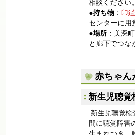
相談ください
●持ち物
：
印
センターに用
●場所
：美深
と廊下でつな
赤ちゃん
新生児聴覚
新生児聴覚検
間に聴覚障害
生まれつき、聴