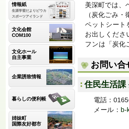
美深町では、
情報紙
生涯学習だよりピウカ
（炭化ごみ・
スポーツアイランド
ペットシート
文化会館
お出しくださ
COM100
フンは「炭化
文化ホール
自主事業
お問い合
企業誘致情報
住民生活課
暮らしの便利帳
電話：01656
メール：
b-
姉妹町
国際友好都市