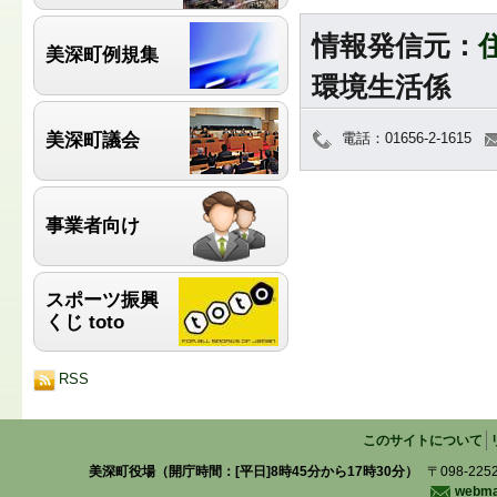
情報発信元：
美深町例規集
環境生活係
美深町議会
電話：01656-2-1615
事業者向け
スポーツ振興
くじ toto
RSS
このサイトについて
美深町役場（開庁時間：[平日]8時45分から17時30分）
〒098-225
webmas