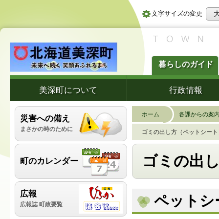
文字サイズの変更
暮らしのガイド
美深町について
行政情報
ホーム
各課からの案
災害への備え
まさかの時のために
ゴミの出し方（ペットシート
ゴミの出
町のカレンダー
広報
ペットシ
広報誌 町政要覧