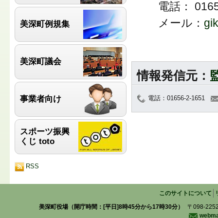
電話： 0165
メール：
gi
美深町例規集
美深町議会
情報発信元：
事業者向け
電話：01656-2-1651
スポーツ振興
くじ toto
RSS
このサイトについて
美深町役場（開庁時間：[平日]8時45分から17時30分）
〒098-225
webmas