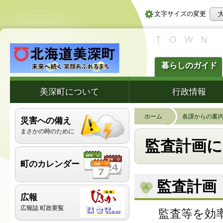
文字サイズの変更
暮らしのガイド
美深町について
行政情報
ホーム
各課からの案
災害への備え
まさかの時のために
監査計画
町のカレンダー
監査計画
広報
広報誌 町政要覧
監査等を効率