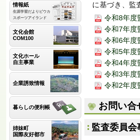
に基づき、監
情報紙
生涯学習だよりピウカ
令和8年度監
スポーツアイランド
令和7年度監
文化会館
COM100
令和6年度監
令和5年度監
文化ホール
令和4年度監
自主事業
令和3年度監
企業誘致情報
令和2年度監
お問い合
暮らしの便利帳
監査委員会
姉妹町
国際友好都市