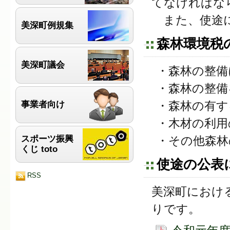
てなければな
また、使途に
美深町例規集
森林環境税
美深町議会
・森林の整備
・森林の整備
・森林の有す
事業者向け
・木材の利用
スポーツ振興
・その他森林
くじ toto
使途の公表
RSS
美深町におけ
りです。