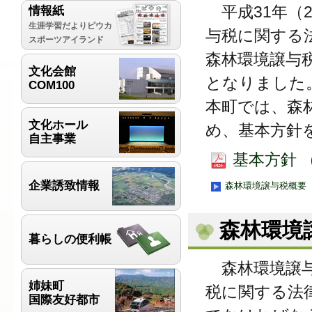
平成31年（2
情報紙
生涯学習だよりピウカ
与税に関する
スポーツアイランド
森林環境譲与
文化会館
となりました
COM100
本町では、森
文化ホール
め、基本方針
自主事業
基本方針 （
企業誘致情報
森林環境譲与税概要
森林環境
暮らしの便利帳
森林環境譲与
姉妹町
税に関する法
国際友好都市