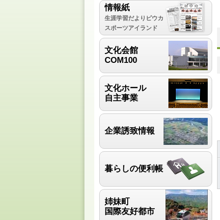
情報紙
生涯学習だよりピウカ
スポーツアイランド
文化会館
COM100
文化ホール
自主事業
企業誘致情報
暮らしの便利帳
姉妹町
国際友好都市