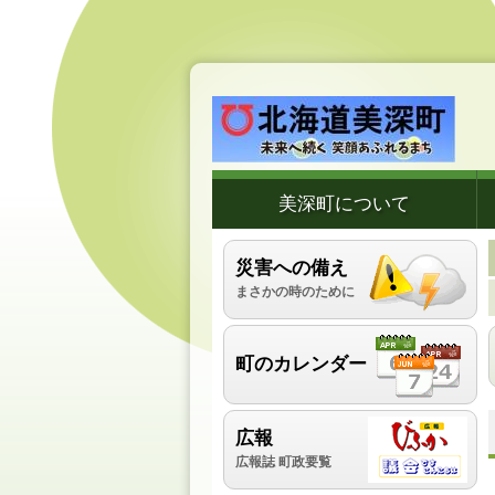
美深町について
災害への備え
まさかの時のために
町のカレンダー
広報
広報誌 町政要覧