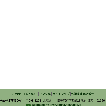
このサイトについて
リンク集
サイトマップ
各課直通電話番号
分から17時30分）
〒098-2252
北海道中川郡美深町字西町18番地
電話：01656-2
webmaster@town.bifuka.hokkaido.jp