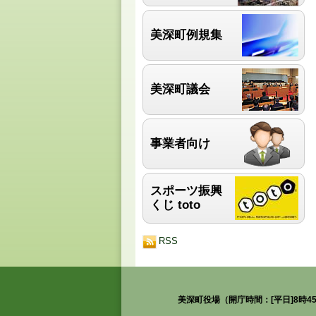
美深町例規集
美深町議会
事業者向け
スポーツ振興
くじ toto
RSS
美深町役場（開庁時間：[平日]8時45