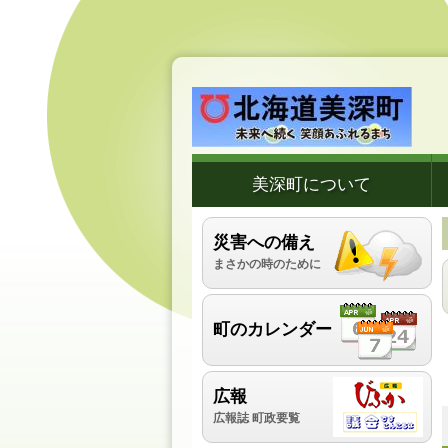
美深町について
災害への備え
まさかの時のために
町のカレンダー
広報
広報誌 町政要覧