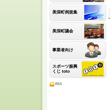
美深町例規集
美深町議会
事業者向け
スポーツ振興
くじ toto
RSS