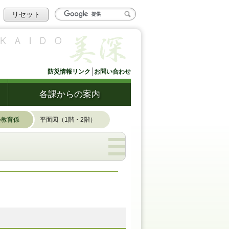
リセット
防災情報リンク
お問い合わせ
各課からの案内
会教育係
平面図（1階・2階）