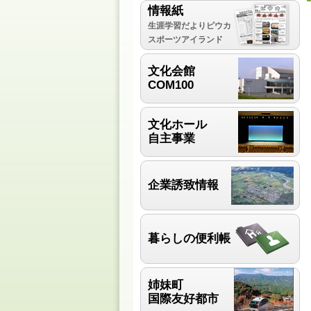
情報紙
生涯学習だよりピウカ
スポーツアイランド
文化会館
COM100
文化ホール
自主事業
企業誘致情報
暮らしの便利帳
姉妹町
国際友好都市