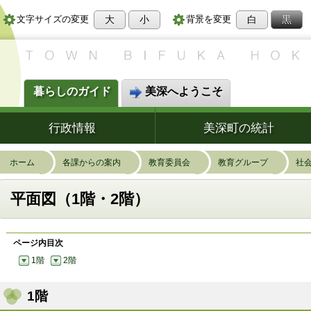
大
小
白
黒
文字サイズの変更
背景を変更
暮らしのガイド
美深へようこそ
行政情報
美深町の統計
ホーム
各課からの案内
教育委員会
教育グループ
社
平面図（1階・2階）
ページ内目次
1階
2階
1階