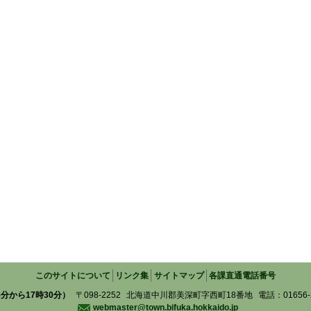
このサイトについて
リンク集
サイトマップ
各課直通電話番号
分から17時30分）
〒098-2252
北海道中川郡美深町字西町18番地
電話：01656-2
webmaster@town.bifuka.hokkaido.jp