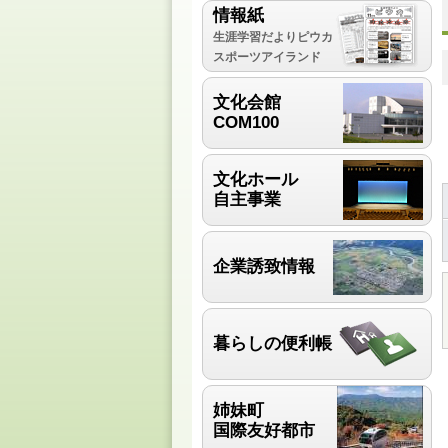
情報紙
生涯学習だよりピウカ
スポーツアイランド
文化会館
COM100
文化ホール
自主事業
企業誘致情報
暮らしの便利帳
姉妹町
国際友好都市