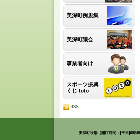
美深町例規集
美深町議会
事業者向け
スポーツ振興
くじ toto
RSS
美深町役場（開庁時間：[平日]8時45