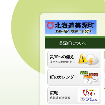
美深町について
災害への備え
まさかの時のために
町のカレンダー
広報
広報誌 町政要覧