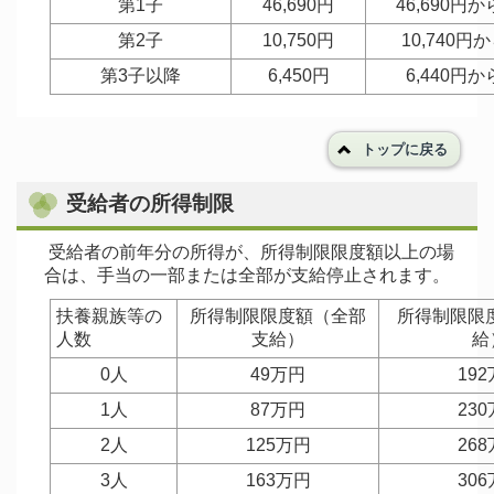
第1子
46,690円
46,690円か
第2子
10,750円
10,740円か
第3子以降
6,450円
6,440円か
トップに戻る
受給者の所得制限
受給者の前年分の所得が、所得制限限度額以上の場
合は、手当の一部または全部が支給停止されます。
扶養親族等の
所得制限限度額（全部
所得制限限
人数
支給）
給
0人
49万円
19
1人
87万円
23
2人
125万円
26
3人
163万円
30