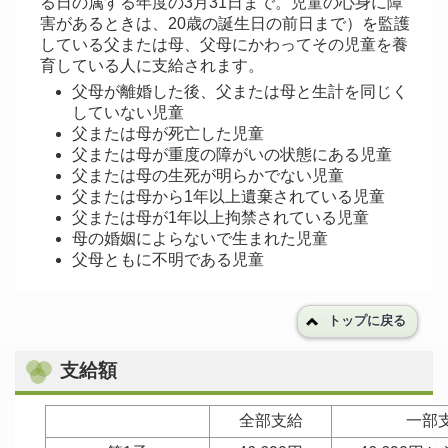
る日の属する年度の3月31日まで。児童の心身に障
害があるときは、20歳の誕生日の前日まで）を監護
している父または母、父母にかわってその児童を養
育している人に支給されます。
父母が離婚した後、父または母と生計を同じく
していない児童
父または母が死亡した児童
父または母が重度の障がいの状態にある児童
父または母の生死が明らかでない児童
父または母から1年以上遺棄されている児童
父または母が1年以上拘禁されている児童
母の婚姻によらないで生まれた児童
父母ともに不明である児童
トップに戻る
支給額
全部支給
一部