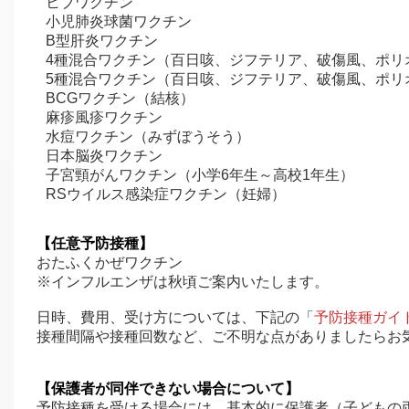
ヒブワクチン
小児肺炎球菌ワクチン
B型肝炎ワクチン
4種混合ワクチン（百日咳、ジフテリア、破傷風、ポリ
5種混合ワクチン（百日咳、ジフテリア、破傷風、ポリ
BCGワクチン（結核）
麻疹風疹ワクチン
水痘ワクチン（みずぼうそう）
日本脳炎ワクチン
子宮頸がんワクチン（小学6年生～高校1年生）
RSウイルス感染症ワクチン（妊婦）
【任意予防接種】
おたふくかぜワクチン
※インフルエンザは秋頃ご案内いたします。
日時、費用、受け方については、下記の「
予防接種ガイ
接種間隔や接種回数など、ご不明な点がありましたらお
【保護者が同伴できない場合について】
予防接種を受ける場合には、基本的に保護者（子どもの