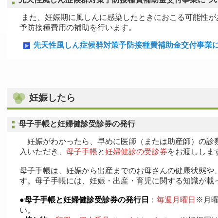
また、妊娠期に風しんに感染したときにおこる可能性が
予防接種費用の補助を行います。
先天性風しん症候群対策予防接種費補助金交付事業
妊娠したら
母子手帳と妊婦健診受診券の発行
妊娠がわかったら、早めに医師（または助産師）の診察
入いただき、
母子手帳
と
妊婦健診の受診券
をお渡ししま
母子手帳は、妊娠から出産までのお母さんの健康状態や
す。母子手帳には、妊娠・出産・育児に関する知識が載
●母子手帳と妊婦健診受診券の発行日
：
毎週月曜日
※月
い。