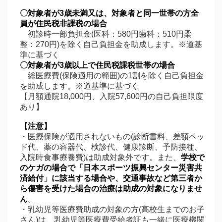
〇対象者が3歳未満又は、対象者と同一世帯の方全
員が住民税非課税の場合
初診時一部負担金(医科：580円歯科：510円柔
整：270円)を除く自己負担金を助成します。※道基
準に基づく
〇対象者が3歳以上で住民税課税世帯の場合
総医療費(保険適用の範囲)の1割を除く自己負担金
を助成します。※道基準に基づく
【月額通院18,000円、入院57,600円の自己負担限度
あり】
【注意】
・医療保険が適用されないもの(診断書料、差額ベッ
ド代、薬の容器代、検診代、健康診断、予防接種、
入院時食事療養費)は助成対象外です。また、
学校で
のケガの場合で「日本スポーツ振興センター災害共
済給付」に該当する場合や、交通事故など第三者か
ら傷害を受けた場合の治療は助成の対象になりませ
ん
。
・乳幼児等医療費助成の対象の方(高校生までのお子
さん)は、乳幼児等医療費受給者証も一緒に医療機関