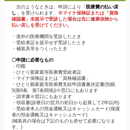
次のようなときは、申請により「
医療費の払い戻
し
」を受けられます。
※マイナ保険証または「資格
確認書」未提示で受診した場合は先に健康保険から
払い戻しを受けてください。
・道外の医療機関を受診したとき
・受給者証を提示せず受診したとき
・補装具等をつくったとき
〇申請に必要なもの
・印鑑
・ひとり親家庭等医療費受給者証
・マイナ保険証または「資格確認書」
・ひとり親家庭等医療費支給申請書兼決定書(別紙
5(第6条、第7条関係))※窓口にもあります
・請求書※窓口にもあります
・領収書(診療日の翌月の初日から起算して2年以内)
・受給者本人の預金通帳又はキャッシュカード(保護
者の預金通帳又はキャッシュカード)
(補装具の場合は下記のものも併せて必要になりま
す。)