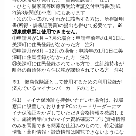
・ひとり親家庭等医療費受給者証交付申請書(別紙
2(第3条関係))※窓口にもあります
・次の①～③のいずれかに該当する方は、所得証明
書(所得・課税証明書)の提出も併せて必要です。
※
源泉徴収票は使用できません。
①申請月が1月～7月の場合：申請年前年の1月1日に
美深町に住民登録がなかった方 注2)
②申請月が8月～12月の場合：申請年の1月1日に美
深町に住民登録がなかった方 注3)
③美深町に住民登録されている方で、生計維持者が
町外の自治体から住民税が課税されている方 注4)
※1 健康保険証として使用するための利用登録が
済んでいるマイナンバーカードのこと。
注1) マイナ保険証を持参いただいた場合は、役場
窓口に設置しておりますPCのカードリーダーにマ
イナ保険証をかざしていただき資格情報を確認しま
す。施術所等向けのマイナ資格確認アプリ(資格情報
のみを閲覧できる簡素な仕組みのもので、特定健診
情報・薬剤情報・診療情報は閲覧できないようにな