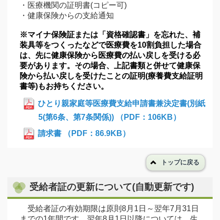
・医療機関の証明書(コピー可)
・健康保険からの支給通知
※マイナ保険証または「資格確認書」を忘れた、補
装具等をつくったなどで医療費を10割負担した場合
は、先に健康保険から医療費の払い戻しを受ける必
要があります。その場合、上記書類と併せて健康保
険から払い戻しを受けたことの証明(療養費支給証明
書等)もお持ちください。
ひとり親家庭等医療費支給申請書兼決定書(別紙
5(第6条、第7条関係)) （PDF：106KB）
請求書 （PDF：86.9KB）
トップに戻る
受給者証の更新について(自動更新です)
受給者証の有効期限は原則8月1日～翌年7月31日
までの1年間です。翌年8月1日以降については、生