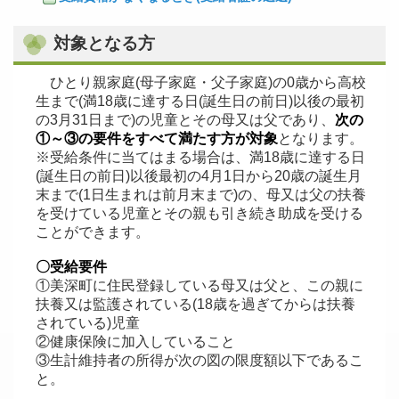
対象となる方
ひとり親家庭(母子家庭・父子家庭)の0歳から高校
生まで(満18歳に達する日(誕生日の前日)以後の最初
の3月31日まで)の児童とその母又は父であり、
次の
①～③の要件をすべて満たす方が対象
となります。
※受給条件に当てはまる場合は、満18歳に達する日
(誕生日の前日)以後最初の4月1日から20歳の誕生月
末まで(1日生まれは前月末まで)の、母又は父の扶養
を受けている児童とその親も引き続き助成を受ける
ことができます。
〇受給要件
①美深町に住民登録している母又は父と、この親に
扶養又は監護されている(18歳を過ぎてからは扶養
されている)児童
②健康保険に加入していること
③生計維持者の所得が次の図の限度額以下であるこ
と。