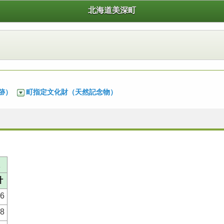
北海道美深町
跡）
町指定文化財（天然記念物）
計
16
8