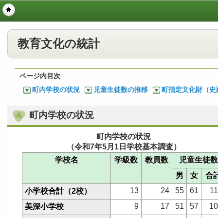
教育文化の統計
ページ内目次
町内学校の状況
児童生徒数の推移
町指定文化財（史
町内学校の状況
町内学校の状況
（令和7年5月1日学校基本調査）
学校名
学級数
教員数
児童生徒数
男
女
合
13
24
55
61
1
小学校合計（2校）
9
17
51
57
10
美深小学校