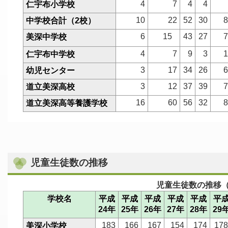
4
7
4
4
仁宇布小学校
10
22
52
30
8
中学校合計（2校）
6
15
43
27
7
美深中学校
4
7
9
3
1
仁宇布中学校
3
17
34
26
6
幼児センター
3
12
37
39
7
道立美深高校
16
60
56
32
8
道立美深高等養護学校
児童生徒数の推移
児童生徒数の推移
学校名
平成
平成
平成
平成
平成
平
24年
25年
26年
27年
28年
29
183
166
167
154
174
17
美深小学校