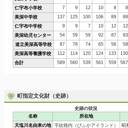
7
9
12
10
8
仁宇布小学校
137
125
100
106
89
8
美深中学校
9
9
7
10
12
1
仁宇布中学校
54
59
59
92
87
9
美深幼児センター
87
78
74
65
56
5
道立美深高等学校
112
114
120
124
133
13
美深高等養護学校
589
560
539
561
559
56
合計
町指定文化財（史跡）
史跡の状況
名称
所在地
天塩川名由来の地
字紋穂内（びふかアイランド）
昭