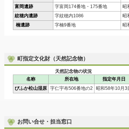
富岡遺跡
字富岡174番地・175番地
昭
紋穂内遺跡
字紋穂内1086
昭
楠遺跡
字楠9番地
昭
町指定文化財（天然記念物）
天然記念物の状況
名称
所在地
指定年月日
びふか松山湿原
字仁宇布506番地の2
昭和58年10月3
お問い合せ・担当窓口