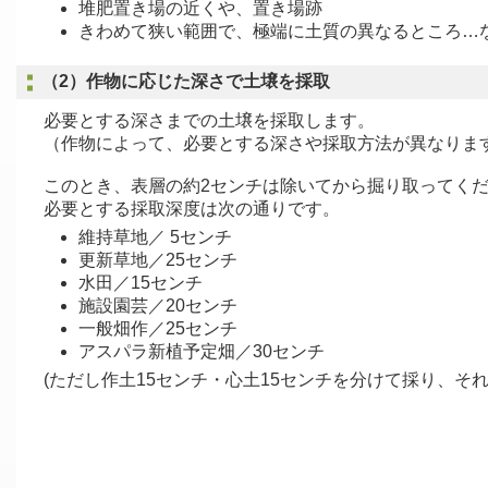
堆肥置き場の近くや、置き場跡
きわめて狭い範囲で、極端に土質の異なるところ…
（2）作物に応じた深さで土壌を採取
必要とする深さまでの土壌を採取します。
（作物によって、必要とする深さや採取方法が異なりま
このとき、表層の約2センチは除いてから掘り取ってく
必要とする採取深度は次の通りです。
維持草地／ 5センチ
更新草地／25センチ
水田／15センチ
施設園芸／20センチ
一般畑作／25センチ
アスパラ新植予定畑／30センチ
(ただし作土15センチ・心土15センチを分けて採り、そ