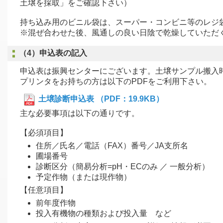
土壌を採取」をご確認下さい）
持ち込み用のビニル袋は、スーパー・コンビニ等のレジ
※混ぜ合わせた後、風通しの良い日陰で乾燥していただ
（4）申込表の記入
申込表は振興センターにございます。土壌サンプル搬入
プリンタをお持ちの方は以下のPDFをご利用下さい。
土壌診断申込表 （PDF：19.9KB）
主な必要事項は以下の通りです。
【必須項目】
住所／氏名／電話（FAX）番号／JA支所名
圃場番号
診断区分（簡易分析=pH・ECのみ ／ 一般分析）
予定作物（または現作物）
【任意項目】
前年度作物
投入有機物の種類および投入量 など