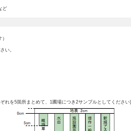
など
す）
ださい。
れぞれを5箇所まとめて、1圃場につき2サンプルとしてください