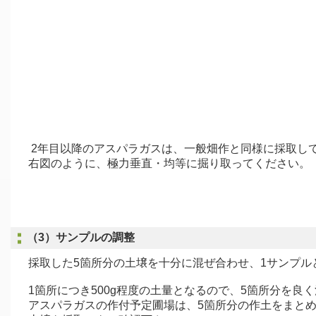
2年目以降のアスパラガスは、一般畑作と同様に採取し
右図のように、極力垂直・均等に掘り取ってください。
（3）サンプルの調整
採取した5箇所分の土壌を十分に混ぜ合わせ、1サンプ
1箇所につき500g程度の土量となるので、5箇所分を良
アスパラガスの作付予定圃場は、5箇所分の作土をまとめ