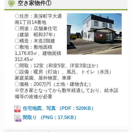
空き家物件①
〇住所：美深町字大通
南1丁目14番地
〇用途：店舗兼住宅
（建築 昭和37年）
〇構造：木造2階建
〇敷地：敷地面積
1,176.83㎡、建物面積
312.45㎡
〇間取：12室（和室5室、洋室3室ほか）
〇設備：暖房（灯油）、風呂、トイレ（水洗）
家庭菜園、屋外物置、車庫
〇価格：200万円（土地・建物含む）
※空き家となってから数年経過しており、給水設
備等の改修が必要
住宅地図、写真 （PDF：520KB）
間取り （PNG：17.5KB）