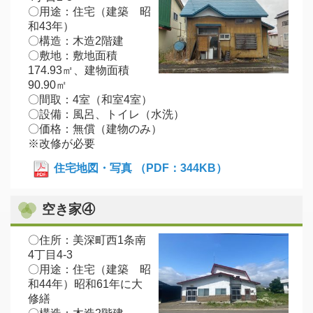
〇用途：住宅（建築 昭
和43年）
〇構造：木造2階建
〇敷地：敷地面積
174.93㎡、建物面積
90.90㎡
〇間取：4室（和室4室）
〇設備：風呂、トイレ（水洗）
〇価格：無償（建物のみ）
※改修が必要
住宅地図・写真 （PDF：344KB）
空き家④
〇住所：美深町西1条南
4丁目4-3
〇用途：住宅（建築 昭
和44年）昭和61年に大
修繕