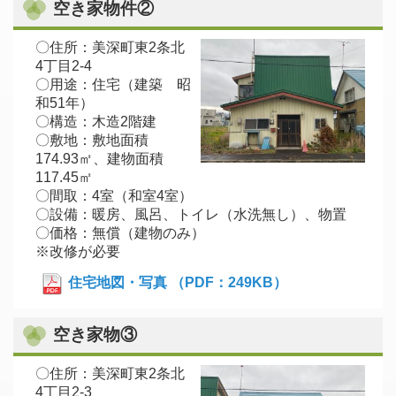
空き家物件②
〇住所：美深町東2条北
4丁目2-4
〇用途：住宅（建築 昭
和51年）
〇構造：木造2階建
〇敷地：敷地面積
174.93㎡、建物面積
117.45㎡
〇間取：4室（和室4室）
〇設備：暖房、風呂、トイレ（水洗無し）、物置
〇価格：無償（建物のみ）
※改修が必要
住宅地図・写真 （PDF：249KB）
空き家物③
〇住所：美深町東2条北
4丁目2-3