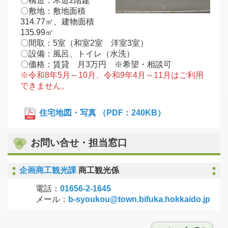
〇構造：木造2階建
〇敷地：敷地面積
314.77㎡、建物面積
135.99㎡
〇間取：5室（和室2室 洋室3室）
〇設備：風呂、トイレ（水洗）
〇価格：賃貸 月3万円 ※希望・相談可
※令和8年5月～10月、令和9年4月～11月はご利用
できません。
住宅地図・写真 （PDF：240KB）
お問い合せ・担当窓口
企画商工観光課
商工観光係
電話：
01656-2-1645
メール：
b-syoukou@town.bifuka.hokkaido.jp