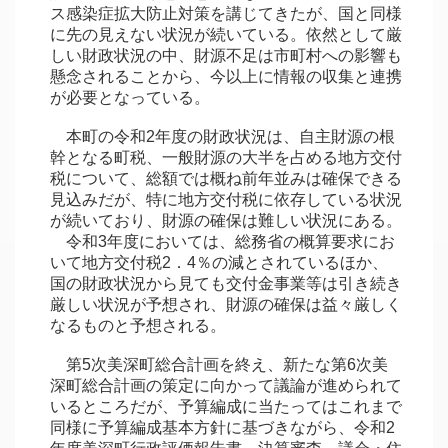
ス感染症拡大防止対策を講じてきたが、国と同様
に先の見えない状況が続いている。依然として厳
しい財政状況の中、財源不足は市町村への影響も
懸念されることから、今以上に情報の収集と連携
が必要となっている。
本町の令和2年度の財政状況は、自主財源の根
幹となる町税、一般財源の大半を占める地方交付
税について、総額では概ね前年並みは確保できる
見込みだが、特に地方交付税に依存している状況
が続いており、財源の確保は難しい状況にある。
令和3年度においては、総務省の概算要求にお
いて地方交付税2．4％の減とされているほか、
国の財政状況から見ても交付金事業等は引き続き
厳しい状況が予想され、財源の確保は益々厳しく
なるものと予想される。
第5次美深町総合計画を終え、新たな第6次美
深町総合計画の策定に向かって議論が進められて
いるところだが、予算編成に当たってはこれまで
同様に予算編成基本方針に基づきながら、令和2