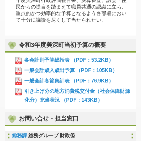
年度美深町行政評価報告書、決算審査、議会・住
民からの提言を踏まえて職員共通の認識に立ち、
重点的かつ効率的な予算となるよう各部署におい
て十分に議論を尽くして当たられたい。
令和3年度美深町当初予算の概要
各会計別予算総括表 （PDF：53.2KB）
一般会計歳入歳出予算 （PDF：105KB）
一般会計各節集計表 （PDF：76.9KB）
引き上げ分の地方消費税交付金（社会保障財源
化分）充当状況 （PDF：143KB）
お問い合せ・担当窓口
総務課
総務グループ 財政係