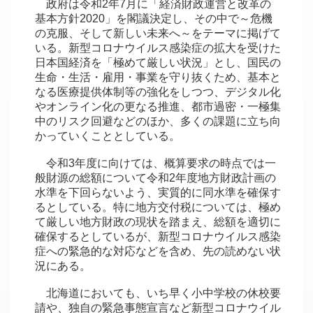
政府は令和2年7月に「経済財政運営と改革の
基本方針2020」を閣議決定し、その中で～危機
の克服、そして新しい未来へ～をテーマに掲げて
いる。新型コロナウイルス感染症の拡大を受けた
日本国経済を「極めて厳しい状況」とし、国民の
生命・生活・雇用・事業を守り抜くため、基本と
なる医療提供体制等の強化をしつつ、デジタル化
やオンライン化の更なる推進、都市過密・一極集
中のリスク回避などのほか、多くの課題に立ち向
かっていくこととしている。
令和3年度に向けては、概算要求の時点では一
般財源の総額について令和2年度地方財政計画の
水準を下回らないよう、実質的に同水準を確保す
るとしている。特に地方交付税については、極め
て厳しい地方財政の現状を踏まえ、総額を適切に
確保するとしているが、新型コロナウイルス感染
症への緊急的な対応などを含め、先の読めない状
況にある。
北海道においても、いち早く小中学校の休校要
請や、独自の緊急事態宣言など新型コロナウイル