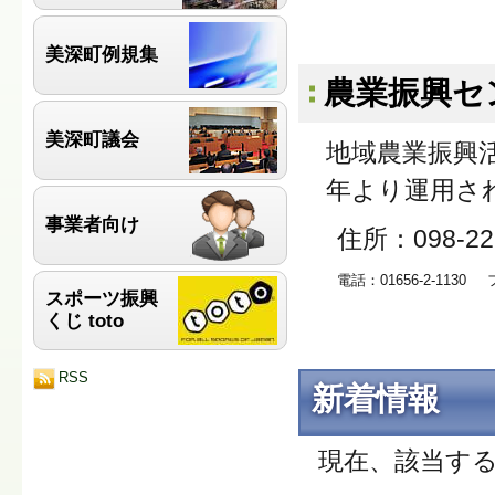
美深町例規集
農業振興セ
美深町議会
地域農業振興
年より運用さ
事業者向け
住所：098-2
電話：01656-2-1130
スポーツ振興
くじ toto
RSS
新着情報
現在、該当す