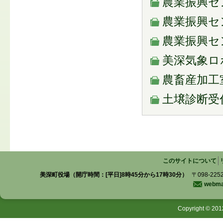
農業振興セ
農業振興セ
農業振興セ
美深気象ロ
農畜産加工
土壌診断受
このサイトについて
美深町役場（開庁時間：[平日]8時45分から17時30分）
〒098-225
webmas
Copyright © 201