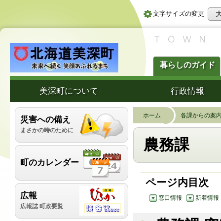
文字サイズの変更
暮らしのガイド
美深町について
行政情報
ホーム
各課からの案
災害への備え
まさかの時のために
農務課
町のカレンダー
ページ内目次
広報
窓口情報
新着情報
広報誌 町政要覧