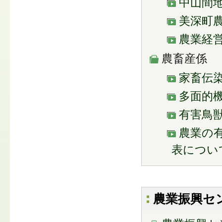
中山間
美深町
農業経
農畜産係
家畜伝
多面的
有害鳥
農業の
表につい
農業振興セ