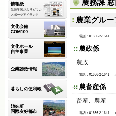
農務課 
情報紙
生涯学習だよりピウカ
スポーツアイランド
農業グルー
文化会館
COM100
電話：01656-2-1641
文化ホール
農政係
自主事業
農政
企業誘致情報
電話：01656-2-1641
農畜産係
暮らしの便利帳
畜産、農産
姉妹町
国際友好都市
電話：01656-2-1641