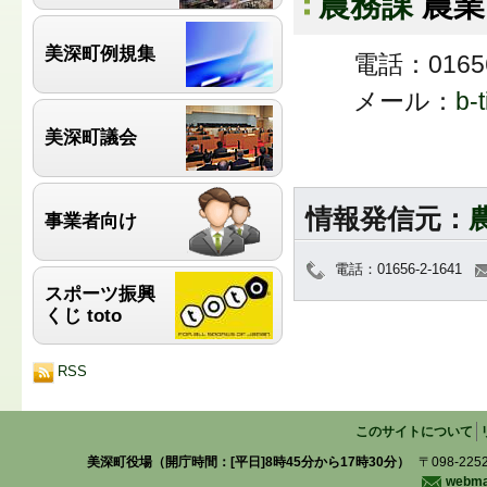
農務課
農業
美深町例規集
電話：01656
メール：
b-
美深町議会
情報発信元：
事業者向け
電話：01656-2-1641
スポーツ振興
くじ toto
RSS
このサイトについて
美深町役場（開庁時間：[平日]8時45分から17時30分）
〒098-225
webmas