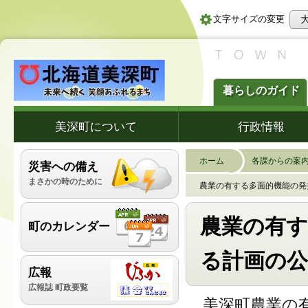
文字サイズの変更
暮らしのガイド
美深町について
行政情報
ホーム
各課からの案
災害への備え
まさかの時のために
農業の有する多面的機能の発
農業の有す
町のカレンダー
る計画の
広報
広報誌 町政要覧
美深町農業の