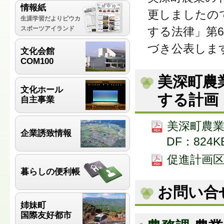
情報紙
更しましたの
生涯学習だよりピウカ
スポーツアイランド
する法律」第
づき公表しま
文化会館
COM100
美深町農
文化ホール
する計画
自主事業
美深町農業
企業誘致情報
DF：824K
促進計画区域
暮らしの便利帳
お問い合
姉妹町
国際友好都市