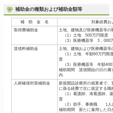
補助金の種類および補助金額等
補 助 金 名
対象経費お
取得費補助金
土地、建物及び医療機器等の
（1）土地 500万円限
（3）医療機器等 3，000
賃借料補助金
土地、建物および医療機器等
（1）土地 年額60万円限
度
（3）医療機器等 年額400
補助期間 賃借開始の日の属
内
人材確保対策補助金
新規開設診療所の就業者で、
に係る経費で次に規定する職
（1）看護師、准看護師、薬
度
（2）助手、事務職 1人に
補助期間 新たに雇用した日か