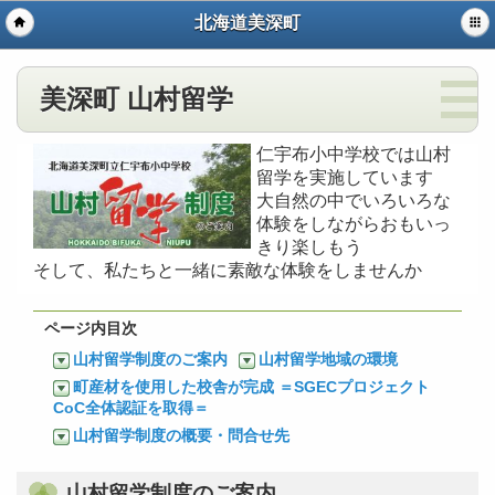
北海道美深町
美深町 山村留学
仁宇布小中学校では山村
留学を実施しています
大自然の中でいろいろな
体験をしながらおもいっ
きり楽しもう
そして、私たちと一緒に素敵な体験をしませんか
ページ内目次
山村留学制度のご案内
山村留学地域の環境
町産材を使用した校舎が完成 ＝SGECプロジェクト
CoC全体認証を取得＝
山村留学制度の概要・問合せ先
山村留学制度のご案内