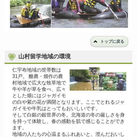
トップに戻る
山村留学地域の環境
仁宇布地域の世帯数は
31戸。 酪農・畑作の農
村地域で広大な牧草地で
牛や羊が草を食べ、広々
とした畑にはジャガイモ
の白や紫の花が満開となります。ここでとれるジャ
ガイモや牛乳はとってもおいしいです。
そして白銀の銀世界の冬。北海道の冬の厳しさを身
を持って体験し、春の感動を肌で感じることができ
ます。
地域の人たちの心温まるふれあいと、澄んだおいし