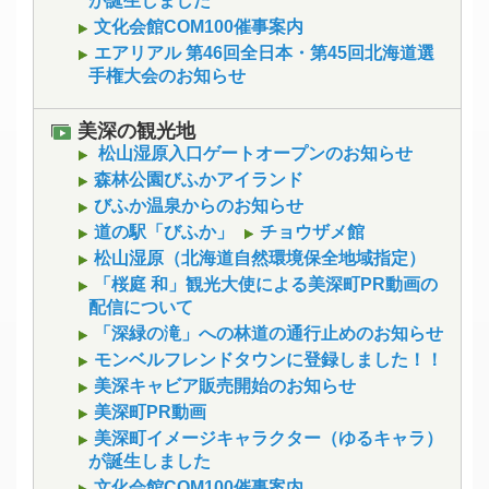
が誕生しました
文化会館COM100催事案内
エアリアル 第46回全日本・第45回北海道選
手権大会のお知らせ
美深の観光地
松山湿原入口ゲートオープンのお知らせ
森林公園びふかアイランド
びふか温泉からのお知らせ
道の駅「びふか」
チョウザメ館
松山湿原（北海道自然環境保全地域指定）
「桜庭 和」観光大使による美深町PR動画の
配信について
「深緑の滝」への林道の通行止めのお知らせ
モンベルフレンドタウンに登録しました！！
美深キャビア販売開始のお知らせ
美深町PR動画
美深町イメージキャラクター（ゆるキャラ）
が誕生しました
文化会館COM100催事案内