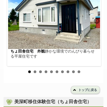
ち
ちょ田舎住宅 外観
静かな環境でのんびり暮らせ
る平屋住宅です
トップに戻る
美深町移住体験住宅（ちょ田舎住宅）