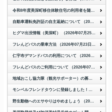
令和8年度美深町移住体験住宅の利用者を随時受付中
（
自動車運転免許証の自主返納について
（2026年07月27日 ）
ヒグマ出没情報（美深町）
（2026年07月25日 ）
フレんどバスの乗車方法
（2026年07月23日 ）
仁宇布デマンドバスの利用について
（2026年07月09日 ）
フレんどバスのご利用について
（2026年07月09日 ）
地域おこし協力隊（観光サポーター）の募集について
モンベルフレンドタウンに登録しました！！
（2026年
野生動物へのエサやりはやめましょう
（2026年06月22日 ）