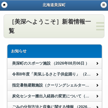
北海道美深町
［美深へようこそ］新着情報一
覧
お知らせ
美深町のスポーツ施設
（2026年08月06日 ）
令和8年度「美深ふるさと子供盆踊り」
（2026年08月06日 ）
指定暑熱避難施設（クーリングシェルター）の利用について
炭化センター搬出入経路の変更について（令和9年3月12日まで）
ごみの分別方法と収集に関する情報
（2026年07月28日 ）