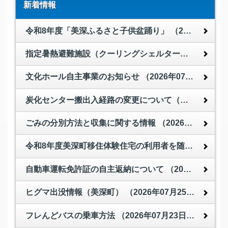
新着情報
令和8年度「美深ふるさと子供盆踊り」
（2026年08月06日 ）
指定暑熱避難施設（クーリングシェルター）の利用について
文化ホール自主事業のお知らせ
（2026年07月29日 ）
炭化センター搬出入経路の変更について（令和9年3月12日まで）
ごみの分別方法と収集に関する情報
（2026年07月28日 ）
令和8年度美深町移住体験住宅の利用者を随時受付中
（
自動車運転免許証の自主返納について
（2026年07月27日 ）
ヒグマ出没情報（美深町）
（2026年07月25日 ）
フレんどバスの乗車方法
（2026年07月23日 ）