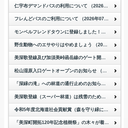
仁宇布デマンドバスの利用について
（2026年07月09日 ）
フレんどバスのご利用について
（2026年07月09日 ）
モンベルフレンドタウンに登録しました！！
（2026年
野生動物へのエサやりはやめましょう
（2026年06月22日 ）
美深歌登線及び加須美峠函岳線のゲート開放（6月13日から）のお知らせ
松山湿原入口ゲートオープンのお知らせ
（2026年05月26日 ）
「深緑の滝」への林道の通行止めのお知らせ
（2026年
美深歌登線（スーパー林道）は残雪のため閉鎖中です
令和5年度北海道社会貢献賞（森を守り緑に親しむ功労者）について
「美深町開拓120年記念植樹祭」の木々が着実に成長しています