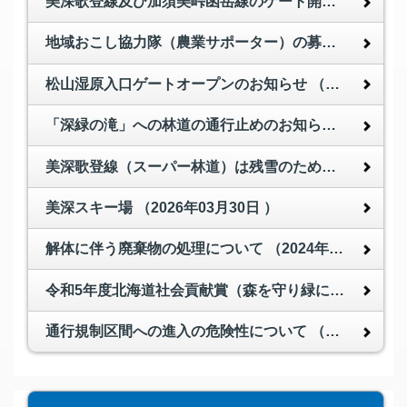
美深歌登線及び加須美峠函岳線のゲート開放（6月13日から）のお知らせ
地域おこし協力隊（農業サポーター）の募集について
松山湿原入口ゲートオープンのお知らせ
（2026年05月26日 ）
「深緑の滝」への林道の通行止めのお知らせ
（2026年
美深歌登線（スーパー林道）は残雪のため閉鎖中です
美深スキー場
（2026年03月30日 ）
解体に伴う廃棄物の処理について
（2024年07月09日 ）
令和5年度北海道社会貢献賞（森を守り緑に親しむ功労者）について
通行規制区間への進入の危険性について
（2022年10月26日 ）